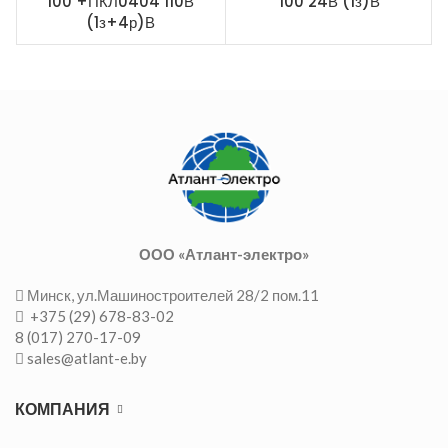
100 +ПКЛ0404 110В
100 24В (1з)В
(1з+4р)В
ООО «Атлант-электро»
Минск, ул.Машиностроителей 28/2 пом.11
+375 (29) 678-83-02
8 (017) 270-17-09
sales@atlant-e.by
КОМПАНИЯ