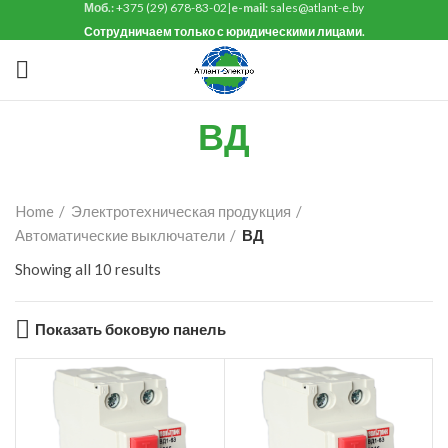
Моб.:
+375 (29) 678-83-02
|
e-mail:
sales@atlant-e.by
Сотрудничаем только с юридическими лицами.
ВД
Home
Электротехническая продукция
Автоматические выключатели
ВД
Showing all 10 results
Показать боковую панель