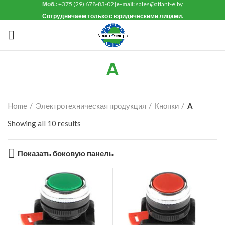
Моб.:
+375 (29) 678-83-02
|
e-mail:
sales@atlant-e.by
Сотрудничаем только с юридическими лицами.
A
Home
Электротехническая продукция
Кнопки
A
Showing all 10 results
Показать боковую панель