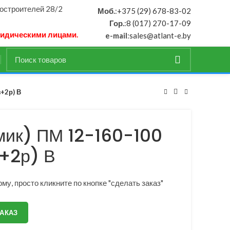
ностроителей 28/2
Моб.
:
+375 (29) 678-83-02
Гор.
:
8 (017) 270-17-09
ридическими лицами.
e-mail
:
sales@atlant-e.by
з+2р) В
мик) ПМ 12-160-100
+2р) В
му, просто кликните по кнопке "сделать заказ"
ЗАКАЗ