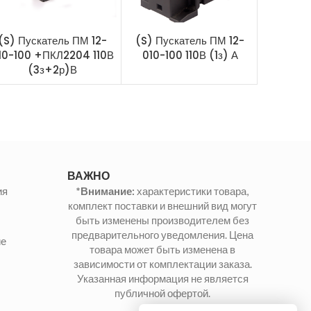
(S) Пускатель ПМ 12-
(S) Пускатель ПМ 12-
(S)
10-100 +ПКЛ2204 110В
010-100 110В (1з) А
(Вольтм
(3з+2р)В
200 38
ВАЖНО
ия
*Внимание:
характеристики товара,
комплект поставки и внешний вид могут
быть изменены производителем без
предварительного уведомления. Цена
ие
товара может быть изменена в
зависимости от комплектации заказа.
Указанная информация не является
публичной офертой.