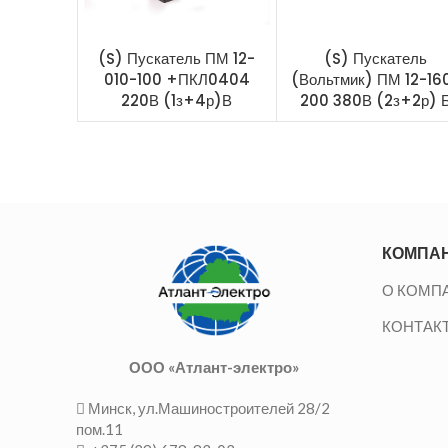
(S) Пускатель ПМ 12-
(S) Пускатель
010-100 +ПКЛ0404
(Вольтмик) ПМ 12-16
220В (1з+4р)В
200 380В (2з+2р) 
КОМПА
О КОМП
КОНТАК
ООО «Атлант-электро»
Минск, ул.Машиностроителей 28/2
пом.11