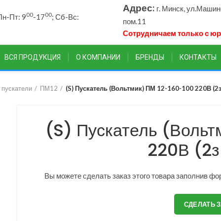
Адрес:
г. Минск, ул.Маши
00
00
н-Пт: 9
-17
; Сб-Вс:
пом.11
Сотрудничаем только с ю
ВСЯ ПРОДУКЦИЯ
О КОМПАНИИ
БРЕНДЫ
КОНТАКТЫ
 пускатели
ПМ12
(S) Пускатель (Вольтмик) ПМ 12-160-100 220В (2
(S) Пускатель (Вольт
220В (2з
Вы можете сделать заказ этого товара заполнив фор
СДЕЛАТЬ 