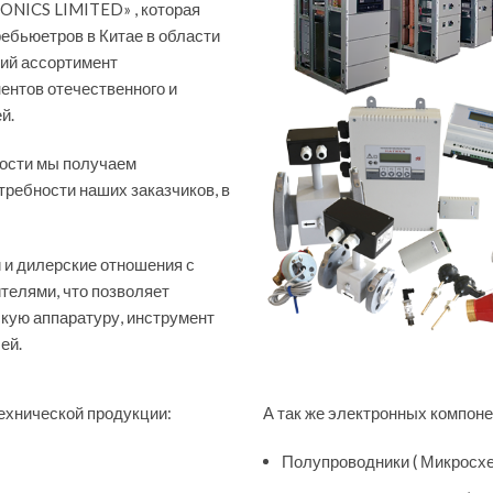
ONICS LIMITED» , которая
ебьюетров в Китае в области
ий ассортимент
ентов отечественного и
й.
ости мы получаем
требности наших заказчиков, в
 и дилерские отношения с
елями, что позволяет
кую аппаратуру, инструмент
ей.
ехнической продукции:
А так же электронных компоне
Полупроводники ( Микросхе