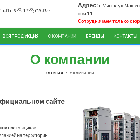
Адрес:
г. Минск, ул.Маши
00
00
н-Пт: 9
-17
; Сб-Вс:
пом.11
Сотрудничаем только с ю
ВСЯ ПРОДУКЦИЯ
О КОМПАНИИ
БРЕНДЫ
КОНТАКТЫ
О компании
ГЛАВНАЯ
О КОМПАНИИ
официальном сайте
ущих поставщиков
мпанией на территории