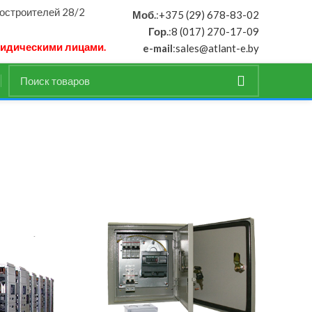
ностроителей 28/2
Моб.
:
+375 (29) 678-83-02
Гор.
:
8 (017) 270-17-09
ридическими лицами.
e-mail
:
sales@atlant-e.by