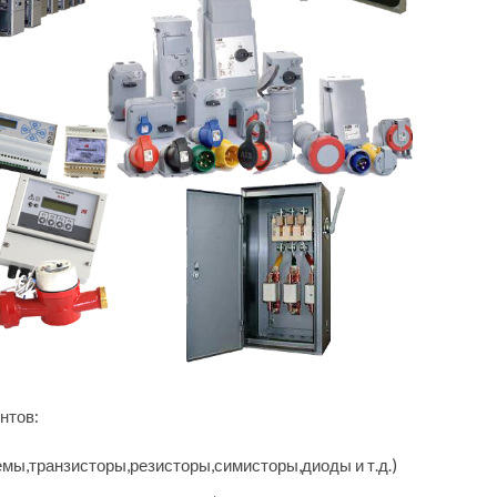
нтов:
мы,транзисторы,резисторы,симисторы,диоды и т.д.)