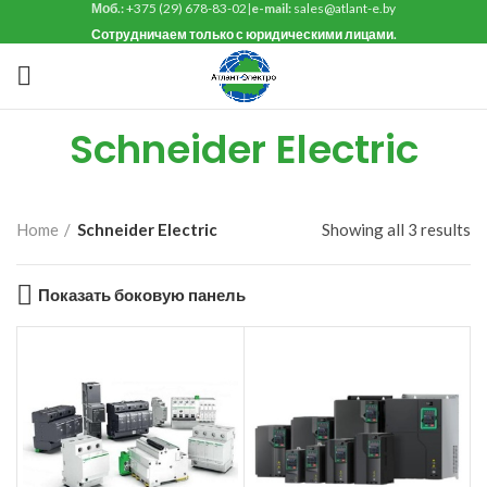
Моб.:
+375 (29) 678-83-02
|
e-mail:
sales@atlant-e.by
Сотрудничаем только с юридическими лицами.
Schneider Electric
Home
Schneider Electric
Showing all 3 results
Показать боковую панель