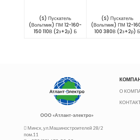
(S) Пускатель
(S) Пускатель
(Вольтмик) ПМ 12-160-
(Вольтмик) ПМ 12-16
150 110В (2з+2р) Б
100 380В (2з+2р) 
КОМПА
О КОМП
КОНТАК
ООО «Атлант-электро»
Минск, ул.Машиностроителей 28/2
пом.11