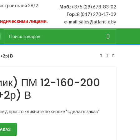
ностроителей 28/2
Моб.
:
+375 (29) 678-83-02
Гор.
:
8 (017) 270-17-09
ридическими лицами.
e-mail
:
sales@atlant-e.by
з+2р) В
мик) ПМ 12-160-200
+2р) В
му, просто кликните по кнопке "сделать заказ"
ЗАКАЗ