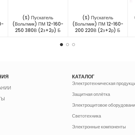
(S) Пускатель
(S) Пускатель
0-
(Вольтмик) ПМ 12-160-
(Вольтмик) ПМ 12-160-
Б
250 380В (2з+2р) Б
200 220В (2з+2р) Б
НИЯ
КАТАЛОГ
Электротехническая продукц
АНИИ
Защитная оплётка
ТЫ
Электрощитовое оборудован
Светотехника
Электронные компоненты