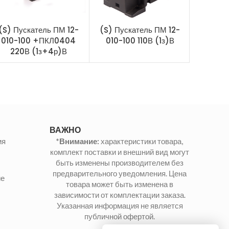
(S) Пускатель ПМ 12-
(S) Пускатель ПМ 12-
(S)
010-100 +ПКЛ0404
010-100 110В (1з)В
(Вольтм
220В (1з+4р)В
250 38
ВАЖНО
ия
*Внимание:
характеристики товара,
комплект поставки и внешний вид могут
быть изменены производителем без
предварительного уведомления. Цена
ие
товара может быть изменена в
зависимости от комплектации заказа.
Указанная информация не является
публичной офертой.