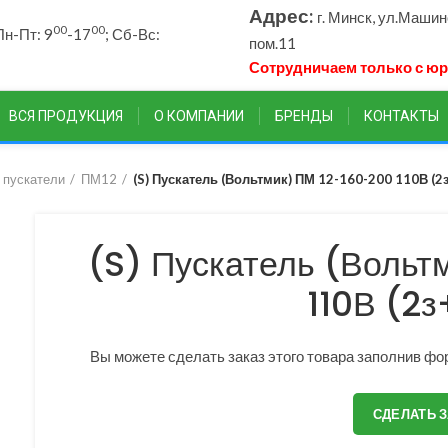
Адрес:
г. Минск, ул.Маши
00
00
н-Пт: 9
-17
; Сб-Вс:
пом.11
Сотрудничаем только с ю
ВСЯ ПРОДУКЦИЯ
О КОМПАНИИ
БРЕНДЫ
КОНТАКТЫ
 пускатели
ПМ12
(S) Пускатель (Вольтмик) ПМ 12-160-200 110В (2
(S) Пускатель (Вольт
110В (2з
Вы можете сделать заказ этого товара заполнив фор
СДЕЛАТЬ 