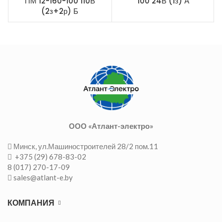
ПМ 12-160-100 110В
100 24В (1з) А
(2з+2р) Б
ООО «Атлант-электро»
Минск, ул.Машиностроителей 28/2 пом.11
+375 (29) 678-83-02
8 (017) 270-17-09
sales@atlant-e.by
КОМПАНИЯ