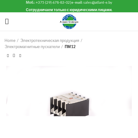
Моб.:
+375 (29) 678-83-02
|
e-mail:
sales@atlant-e.by
Сотрудничаем только с юридическими лицами.
Home
Электротехническая продукция
Электромагнитные пускатели
ПМ12