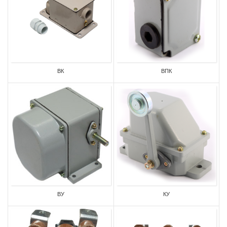
ВК
ВПК
ВУ
КУ