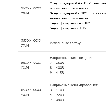
2-однофидерный без ПКУ с питани
Я5ХХ
Х
-ХХХХ
независимого источника
УХЛ4
3-однофидерный с ПКУ с питанием
независимого источника
4-двухфидерный без ПКУ
5-двухфидерный с ПКУ
Я5ХХХ-
ХХ
ХХ
Исполнение по току
УХЛ4
Напряжение силовой цепи:
Я5ХХХ-ХХ
Х
Х
7 — 380В
УХЛ4
8 — 400В
9 — 415В
Напряжение цепи управления:
Я5ХХХ-ХХХ
Х
3 — 110В
УХЛ4
4 — 220В
7 — 380В