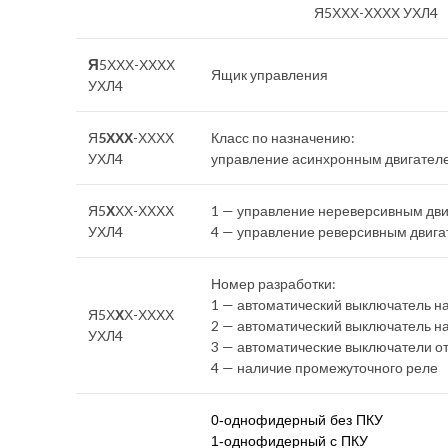
Я5ХХХ-ХХХХ УХЛ4
Я
5ХХХ-ХХХХ
Ящик управления
УХЛ4
Я
5ХХХ
-ХХХХ
Класс по назначению:
УХЛ4
управление асинхронным двигателе
Я5
Х
ХХ-ХХХХ
1 — управление нереверсивным дв
УХЛ4
4 — управление реверсивным двиг
Номер разработки:
1 — автоматический выключатель н
Я5Х
Х
Х-ХХХХ
2 — автоматический выключатель н
УХЛ4
3 — автоматические выключатели о
4 — наличие промежуточного реле
0-однофидерный без ПКУ
1-однофидерный с ПКУ