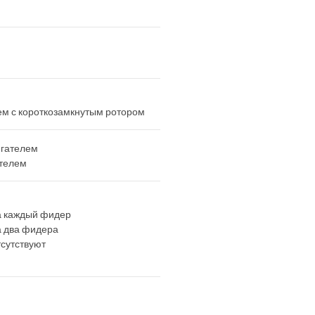
м с короткозамкнутым ротором
игателем
ателем
а каждый фидер
а два фидера
тсутствуют