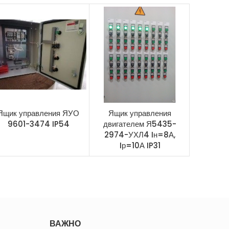
Ящик управления ЯУО
Ящик управления
Ящик вв
9601-3474 IP54
двигателем Я5435-
А470 
2974-УХЛ4 Iн=8А,
Iр=10А IP31
ВАЖНО