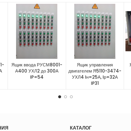
1-
Ящик ввода РУСМ8001-
Ящик управления
А
А400 УХЛ2 до 300А
двигателем Я5110-3474-
IP=54
УХЛ4 Iн=25А, Iр=32А
IP31
НИЯ
КАТАЛОГ