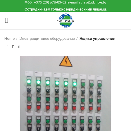
Моб.:
+375 (29) 678-83-02
|
e-mail:
sales@atlant-e.by
Сотрудничаем только с юридическими лицами.
Home
Электрощитовое оборудование
Ящики управления