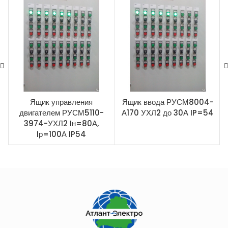
Ящик управления
Ящик ввода РУСМ8004-
двигателем РУСМ5110-
А170 УХЛ2 до 30А IP=54
3974-УХЛ2 Iн=80А,
Iр=100А IP54