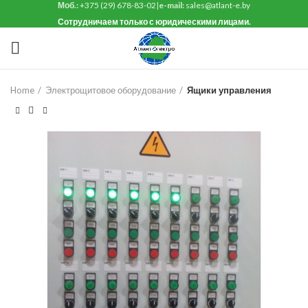
Моб.:
+375 (29) 678-83-02
|
e-mail:
sales@atlant-e.by
Сотрудничаем только с юридическими лицами.
Home
Электрощитовое оборудование
Ящики управления