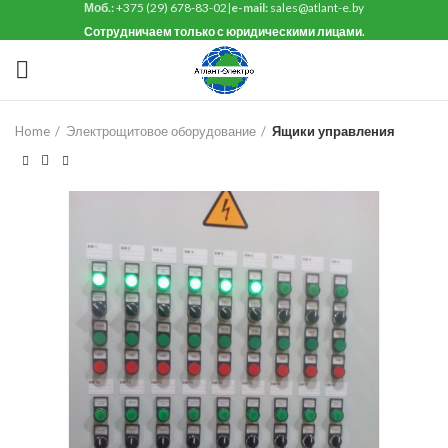
Моб.:
+375 (29) 678-83-02
|
e-mail:
sales@atlant-e.by
Сотрудничаем только с юридическими лицами.
Home
Электрощитовое оборудование
Ящики управления