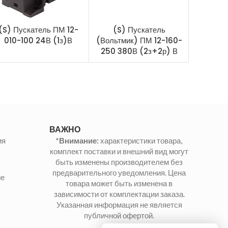
(S) Пускатель ПМ 12-
(S) Пускатель
(S)
010-100 24В (1з)В
(Вольтмик) ПМ 12-160-
(Вольтм
250 380В (2з+2р) В
200 38
ВАЖНО
ия
*Внимание:
характеристики товара,
комплект поставки и внешний вид могут
быть изменены производителем без
предварительного уведомления. Цена
ие
товара может быть изменена в
зависимости от комплектации заказа.
Указанная информация не является
публичной офертой.