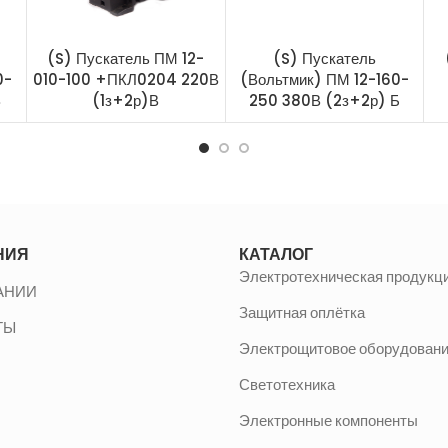
(S) Пускатель ПМ 12-
(S) Пускатель
0-
010-100 +ПКЛ0204 220В
(Вольтмик) ПМ 12-160-
В
(1з+2р)В
250 380В (2з+2р) Б
НИЯ
КАТАЛОГ
Электротехническая продукц
АНИИ
Защитная оплётка
ТЫ
Электрощитовое оборудован
Светотехника
Электронные компоненты