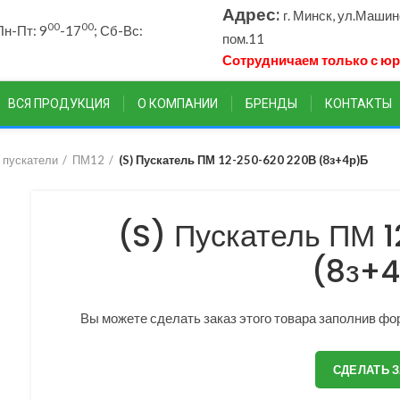
Адрес:
г. Минск, ул.Маши
00
00
н-Пт: 9
-17
; Сб-Вс:
пом.11
Сотрудничаем только с ю
ВСЯ ПРОДУКЦИЯ
О КОМПАНИИ
БРЕНДЫ
КОНТАКТЫ
 пускатели
ПМ12
(S) Пускатель ПМ 12-250-620 220В (8з+4р)Б
(S) Пускатель ПМ 
(8з+4
Вы можете сделать заказ этого товара заполнив фор
СДЕЛАТЬ 