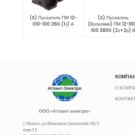
(S) Пускатель ПМ 12-
(S) Пускатель
010-100 36В (1з) А
(Вольтмик) ПМ 12-16
100 380В (2з+2р) 
КОМПА
О КОМП
КОНТАК
ООО «Атлант-электро»
Минск, ул.Машиностроителей 28/2
пом.11