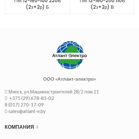
ПМ 12-160-100 220В
ПМ 12-160-200 110В
(2з+2р) Б
(2з+2р) В
ООО «Атлант-электро»
Минск, ул.Машиностроителей 28/2 пом.11
+375 (29) 678-83-02
8 (017) 270-17-09
sales@atlant-e.by
КОМПАНИЯ