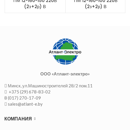
ПМ 12-160-150 220В
ПМ 12-160-100 220В
(2з+2р) В
(2з+2р) В
ООО «Атлант-электро»
Минск, ул.Машиностроителей 28/2 пом.11
+375 (29) 678-83-02
8 (017) 270-17-09
sales@atlant-e.by
КОМПАНИЯ