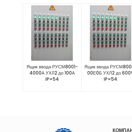
Ящик ввода РУСМ8001-
Ящик ввода РУСМ800
4000А УХЛ2 до 100А
00Е0Б УХЛ2 до 600
IP=54
IP=54
КОМПА