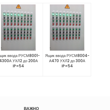
щик ввода РУСМ8001-
Ящик ввода РУСМ8004-
Ящик вв
4300А УХЛ2 до 200А
А470 УХЛ2 до 300А
4600 
IP=54
IP=54
ВАЖНО