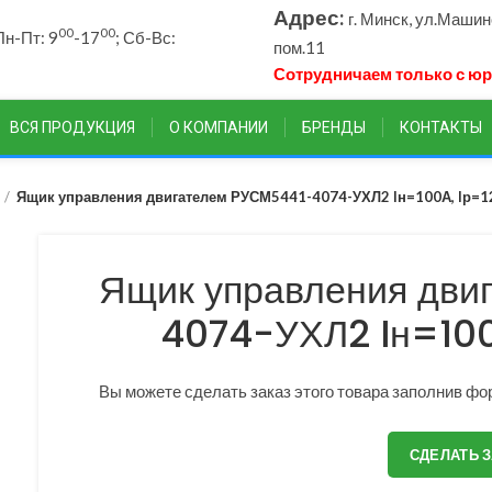
Адрес:
г. Минск, ул.Маши
00
00
н-Пт: 9
-17
; Сб-Вс:
пом.11
Сотрудничаем только с ю
ВСЯ ПРОДУКЦИЯ
О КОМПАНИИ
БРЕНДЫ
КОНТАКТЫ
Ящик управления двигателем РУСМ5441-4074-УХЛ2 Iн=100А, Iр=1
Ящик управления дви
4074-УХЛ2 Iн=100
Вы можете сделать заказ этого товара заполнив фор
СДЕЛАТЬ 