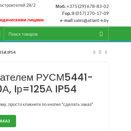
ностроителей 28/2
Моб.
:
+375 (29) 678-83-02
Гор.
:
8 (017) 270-17-09
ридическими лицами.
e-mail
:
sales@atlant-e.by
25А IP54
гателем РУСМ5441-
А, Iр=125А IP54
му, просто кликните по кнопке "сделать заказ"
ЗАКАЗ