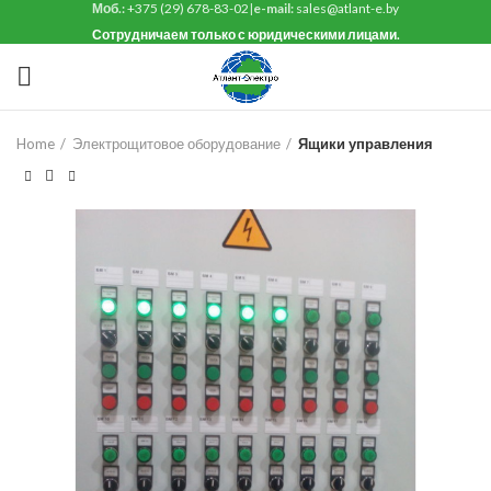
Моб.:
+375 (29) 678-83-02
|
e-mail:
sales@atlant-e.by
Сотрудничаем только с юридическими лицами.
Home
Электрощитовое оборудование
Ящики управления