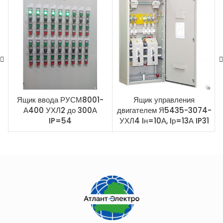
Ящик ввода РУСМ8001-
Ящик управления
А400 УХЛ2 до 300А
двигателем Я5435-3074-
IP=54
УХЛ4 Iн=10А, Iр=13А IP31