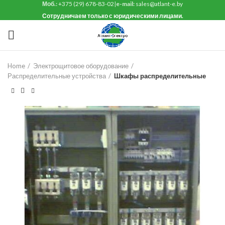
Моб.:
+375 (29) 678-83-02
|
e-mail:
sales@atlant-e.by
Сотрудничаем только с юридическими лицами.
Home
Электрощитовое оборудование
Распределительные устройства
Шкафы распределительные