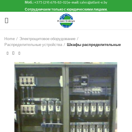
Моб.:
+375 (29) 678-83-02
|
e-mail:
sales@atlant-e.by
Сотрудничаем только с юридическими лицами.
Home
Электрощитовое оборудование
Распределительные устройства
Шкафы распределительные