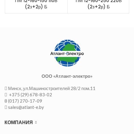
ПМ 12-160-150 110В
ПМ 12-160-250 220В
(2з+2р) Б
(2з+2р) Б
ООО «Атлант-электро»
Минск, ул.Машиностроителей 28/2 пом.11
+375 (29) 678-83-02
8 (017) 270-17-09
sales@atlant-e.by
КОМПАНИЯ