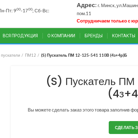
Адрес:
г. Минск, ул.Маши
00
00
н-Пт: 9
-17
; Сб-Вс:
пом.11
Сотрудничаем только с ю
ВСЯ ПРОДУКЦИЯ
О КОМПАНИИ
БРЕНДЫ
КОНТАКТЫ
 пускатели
ПМ12
(S) Пускатель ПМ 12-125-541 110В (4з+4р)Б
(S) Пускатель ПМ 
(4з+4
Вы можете сделать заказ этого товара заполнив фор
СДЕЛАТЬ 