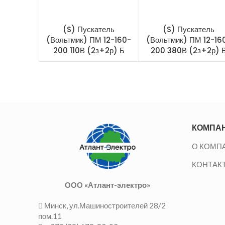
(S) Пускатель
(S) Пускатель
(Вольтмик) ПМ 12-160-
(Вольтмик) ПМ 12-16
200 110В (2з+2р) Б
200 380В (2з+2р) 
КОМПА
О КОМП
КОНТАК
ООО «Атлант-электро»
Минск, ул.Машиностроителей 28/2
пом.11