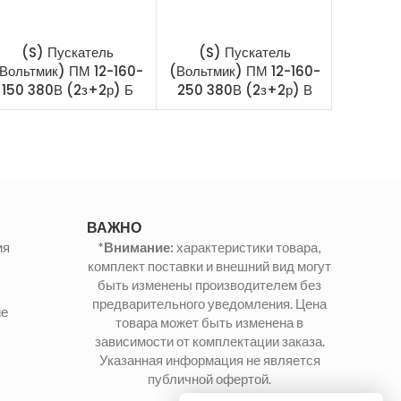
(S) Пускатель
(S) Пускатель
(S)
Вольтмик) ПМ 12-160-
(Вольтмик) ПМ 12-160-
(Вольтм
150 380В (2з+2р) Б
250 380В (2з+2р) В
100 1
ВАЖНО
ия
*Внимание:
характеристики товара,
комплект поставки и внешний вид могут
быть изменены производителем без
предварительного уведомления. Цена
ие
товара может быть изменена в
зависимости от комплектации заказа.
Указанная информация не является
публичной офертой.