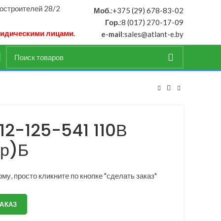
ностроителей 28/2
Моб.
:
+375 (29) 678-83-02
Гор.
:
8 (017) 270-17-09
ридическими лицами.
e-mail
:
sales@atlant-e.by
12-125-541 110В
р)Б
му, просто кликните по кнопке "сделать заказ"
ЗАКАЗ