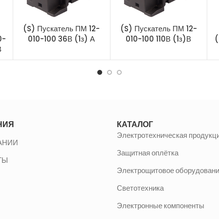
(S) Пускатель ПМ 12-
(S) Пускатель ПМ 12-
0-
010-100 36В (1з) А
010-100 110В (1з)В
(
В
НИЯ
КАТАЛОГ
Электротехническая продукц
АНИИ
Защитная оплётка
ТЫ
Электрощитовое оборудован
Светотехника
Электронные компоненты