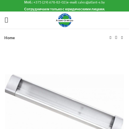
Моб.:
+375 (29) 678-83-02
|
e-mail:
sales@atlant-e.by
Сотрудничаем только с юридическими лицами.
Home