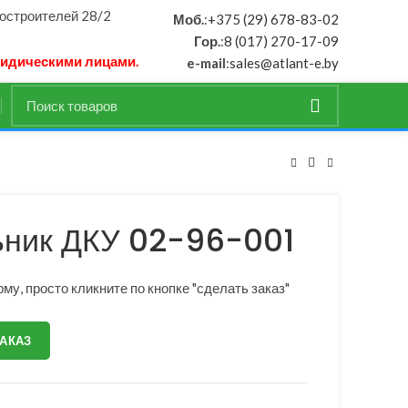
ностроителей 28/2
Моб.
:
+375 (29) 678-83-02
Гор.
:
8 (017) 270-17-09
ридическими лицами.
e-mail
:
sales@atlant-e.by
ьник ДКУ 02-96-001
му, просто кликните по кнопке "сделать заказ"
ЗАКАЗ