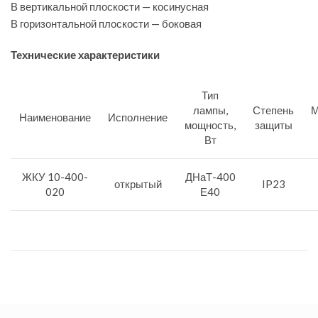
В вертикальной плоскости — косинусная
В горизонтальной плоскости — боковая
Технические характеристики
Тип
лампы,
Степень
М
Наименование
Исполнение
мощность,
защиты
Вт
ЖКУ 10-400-
ДНаТ-400
открытый
IP23
020
Е40