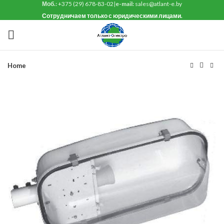
Моб.:
+375 (29) 678-83-02
|
e-mail:
sales@atlant-e.by
Сотрудничаем только с юридическими лицами.
Home