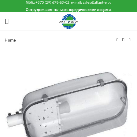
Моб.:
+375 (29) 678-83-02
|
e-mail:
sales@atlant-e.by
Сотрудничаем только с юридическими лицами.
Home