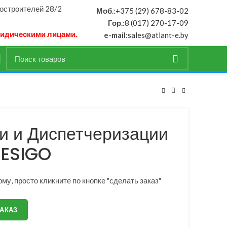
ностроителей 28/2
Моб.
:
+375 (29) 678-83-02
Гор.
:
8 (017) 270-17-09
ридическими лицами.
e-mail
:
sales@atlant-e.by
и и Диспетчеризации
DESIGO
му, просто кликните по кнопке "сделать заказ"
ЗАКАЗ