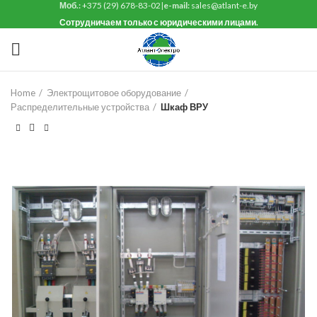
Моб.:
+375 (29) 678-83-02
|
e-mail:
sales@atlant-e.by
Сотрудничаем только с юридическими лицами.
Home
Электрощитовое оборудование
Распределительные устройства
Шкаф ВРУ