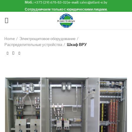
Моб.:
+375 (29) 678-83-02
|
e-mail:
sales@atlant-e.by
Сотрудничаем только с юридическими лицами.
Home
Электрощитовое оборудование
Распределительные устройства
Шкаф ВРУ