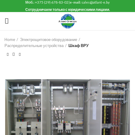
Моб.:
+375 (29) 678-83-02
|
e-mail:
sales@atlant-e.by
Сотрудничаем только с юридическими лицами.
Home
Электрощитовое оборудование
Распределительные устройства
Шкаф ВРУ