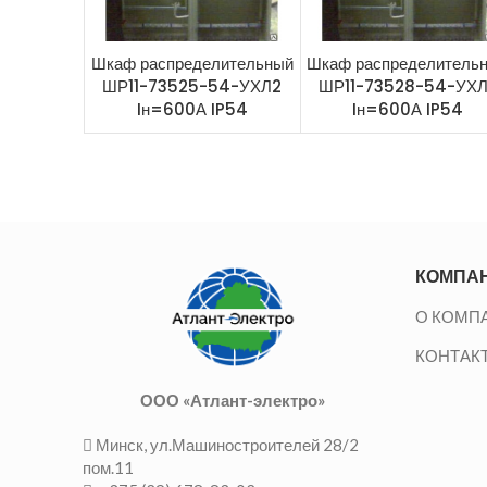
Шкаф распределительный
Шкаф распределитель
ШР11-73525-54-УХЛ2
ШР11-73528-54-УХ
Iн=600А IP54
Iн=600А IP54
КОМПА
О КОМП
КОНТАК
ООО «Атлант-электро»
Минск, ул.Машиностроителей 28/2
пом.11