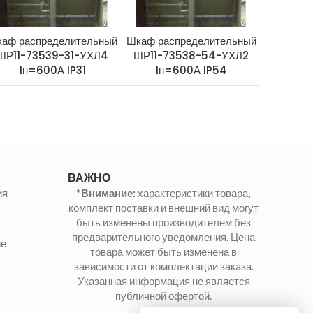
аф распределительный
Шкаф распределительный
Шкаф рас
ШР11-73539-31-УХЛ4
ШР11-73538-54-УХЛ2
ШР11-7
Iн=600А IP31
Iн=600А IP54
Iн=
ВАЖНО
ия
*Внимание:
характеристики товара,
комплект поставки и внешний вид могут
быть изменены производителем без
предварительного уведомления. Цена
ие
товара может быть изменена в
зависимости от комплектации заказа.
Указанная информация не является
публичной офертой.