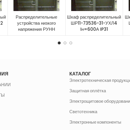
ный
Распределительные
Шкаф распределительный
Шк
Л2
устройства низкого
ШР11-73536-31-УХЛ4
напряжения РУНН
Iн=600А IP31
НИЯ
КАТАЛОГ
Электротехническая продукц
АНИИ
Защитная оплётка
ТЫ
Электрощитовое оборудован
Светотехника
Электронные компоненты