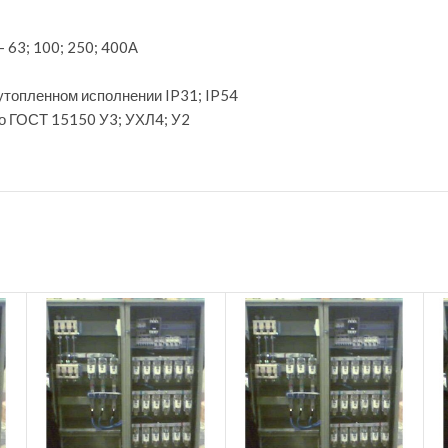
 63; 100; 250; 400А
 утопленном исполнении IP31; IP54
по ГОСТ 15150 У3; УХЛ4; У2