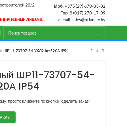
ностроителей 28/2
Моб.
:
+375 (29) 678-83-02
Гор.
:
8 (017) 270-17-09
ридическими лицами.
e-mail
:
sales@atlant-e.by
й ШР11-73707-54-УХЛ2 Iн=320А IP54
ный ШР11-73707-54-
20А IP54
му, просто кликните по кнопке "сделать заказ"
ЗАКАЗ