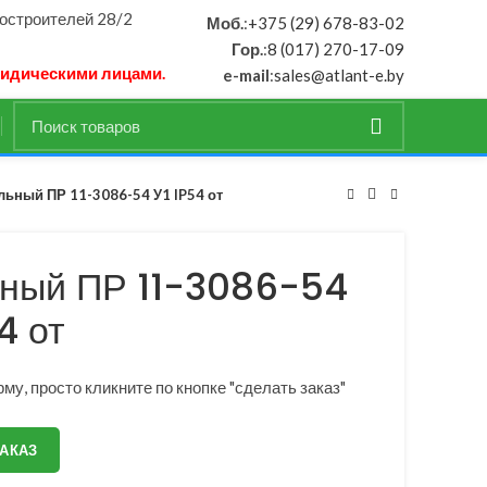
ностроителей 28/2
Моб.
:
+375 (29) 678-83-02
Гор.
:
8 (017) 270-17-09
ридическими лицами.
e-mail
:
sales@atlant-e.by
льный ПР 11-3086-54 У1 IP54 от
ьный ПР 11-3086-54
4 от
му, просто кликните по кнопке "сделать заказ"
ЗАКАЗ