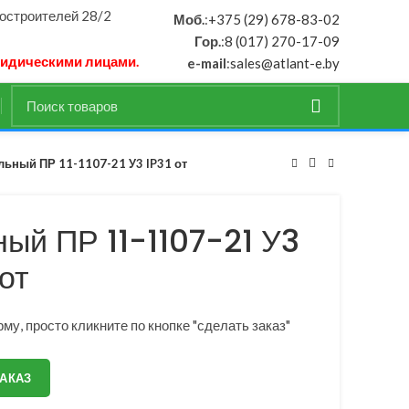
ностроителей 28/2
Моб.
:
+375 (29) 678-83-02
Гор.
:
8 (017) 270-17-09
ридическими лицами.
e-mail
:
sales@atlant-e.by
льный ПР 11-1107-21 У3 IP31 от
ый ПР 11-1107-21 У3
 от
му, просто кликните по кнопке "сделать заказ"
ЗАКАЗ