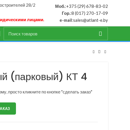
ностроителей 28/2
Моб.
:
+375 (29) 678-83-02
Гор.
:
8 (017) 270-17-09
ридическими лицами.
e-mail
:
sales@atlant-e.by
й (парковый) КТ 4
му, просто кликните по кнопке "сделать заказ"
ЗАКАЗ