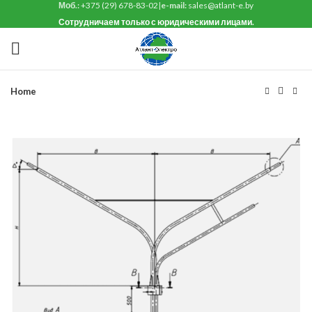
Моб.:
+375 (29) 678-83-02
|
e-mail:
sales@atlant-e.by
Сотрудничаем только с юридическими лицами.
Home