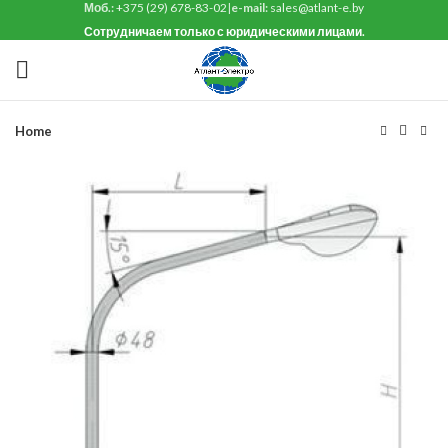
Моб.:
+375 (29) 678-83-02
|
e-mail:
sales@atlant-e.by
Сотрудничаем только с юридическими лицами.
Home