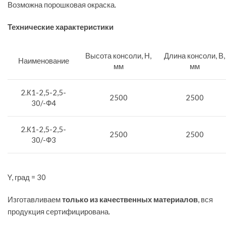
Возможна порошковая окраска.
Технические характеристики
Высота консоли, Н,
Длина консоли, В,
Наименование
мм
мм
2.К1-2,5-2,5-
2500
2500
30/-Ф4
2.К1-2,5-2,5-
2500
2500
30/-Ф3
Y, град = 30
Изготавливаем
только из качественных материалов
, вся
продукция сертифицирована.