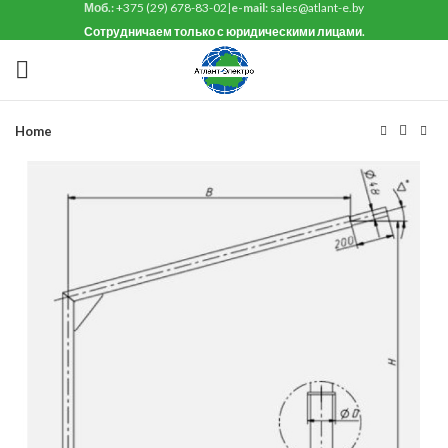
Моб.:
+375 (29) 678-83-02
|
e-mail:
sales@atlant-e.by
Сотрудничаем только с юридическими лицами.
Home