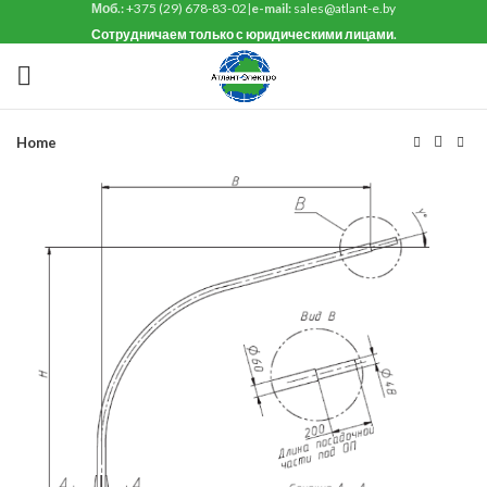
Моб.:
+375 (29) 678-83-02
|
e-mail:
sales@atlant-e.by
Сотрудничаем только с юридическими лицами.
Home