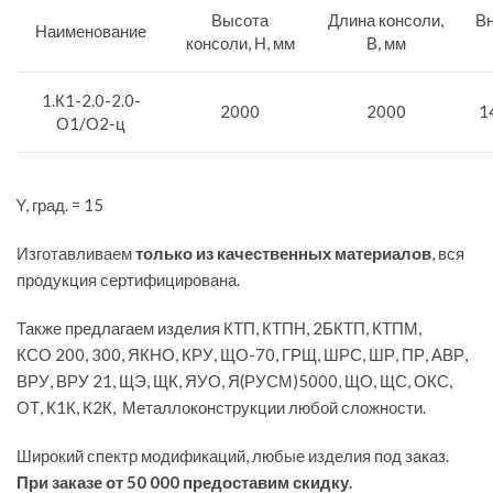
Высота
Длина консоли,
Вн
Наименование
консоли, Н, мм
В, мм
1.К1-2.0-2.0-
2000
2000
1
О1/О2-ц
Y, град. = 15
Изготавливаем
только из качественных материалов
, вся
продукция сертифицирована.
Также предлагаем изделия КТП, КТПН, 2БКТП, КТПМ,
КСО 200, 300, ЯКНО, КРУ, ЩО-70, ГРЩ, ШРС, ШР, ПР, АВР,
ВРУ, ВРУ 21, ЩЭ, ЩК, ЯУО, Я(РУСМ)5000, ЩО, ЩС, ОКС,
ОТ, К1К, К2К, Металлоконструкции любой сложности.
Широкий спектр модификаций, любые изделия под заказ.
При заказе от 50 000 предоставим скидку.