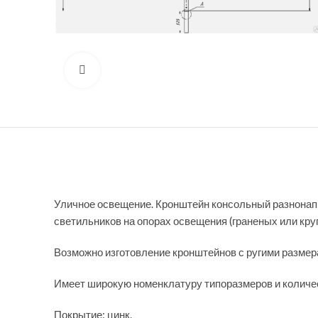
Нажмите, чтобы увеличить
Уличное освещение. Кронштейн консольный разнонапр
светильников на опорах освещения (граненых или кру
Возможно изготовление кронштейнов с ругими размера
Имеет широкую номенклатуру типоразмеров и количес
Покрытие: цинк.