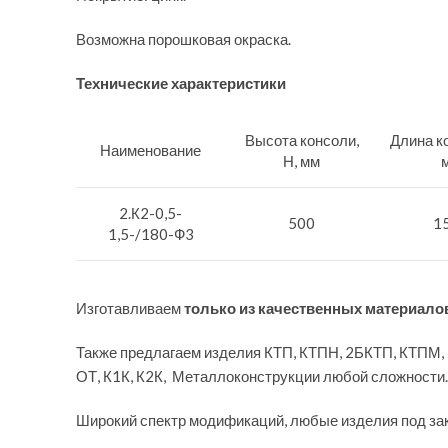
Возможна порошковая окраска.
Технические характеристики
Высота консоли,
Длина ко
Наименование
Н, мм
2.К2-0,5-
500
1
1,5-/180-Ф3
Изготавливаем
только из качественных материало
Также предлагаем изделия КТП, КТПН, 2БКТП, КТПМ,
ОТ, К1К, К2К, Металлоконструкции любой сложности.
Широкий спектр модификаций, любые изделия под за