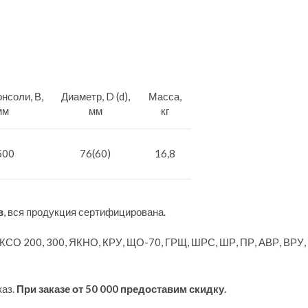
нсоли, В,
Диаметр, D (d),
Масса,
мм
мм
кг
500
76(60)
16,8
в
, вся продукция сертифицирована.
 КСО 200, 300, ЯКНО, КРУ, ЩО-70, ГРЩ, ШРС, ШР, ПР, АВР, ВРУ
каз.
При заказе от 50 000 предоставим скидку.