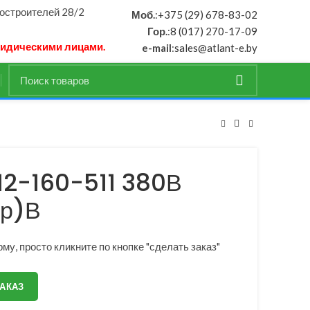
ностроителей 28/2
Моб.
:
+375 (29) 678-83-02
Гор.
:
8 (017) 270-17-09
ридическими лицами.
e-mail
:
sales@atlant-e.by
12-160-511 380В
р)В
му, просто кликните по кнопке "сделать заказ"
ЗАКАЗ