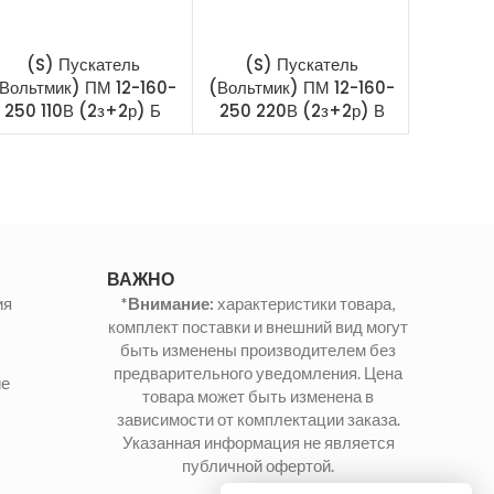
(S) Пускатель
(S) Пускатель
(S)
Вольтмик) ПМ 12-160-
(Вольтмик) ПМ 12-160-
(Вольтм
250 110В (2з+2р) Б
250 220В (2з+2р) В
150 38
ВАЖНО
ия
*Внимание:
характеристики товара,
комплект поставки и внешний вид могут
быть изменены производителем без
предварительного уведомления. Цена
ие
товара может быть изменена в
зависимости от комплектации заказа.
Указанная информация не является
публичной офертой.