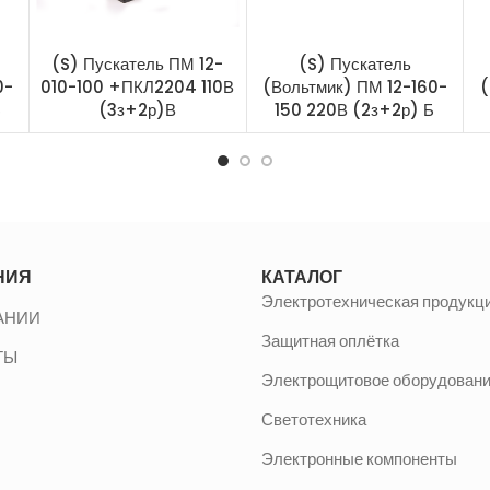
(S) Пускатель ПМ 12-
(S) Пускатель
0-
010-100 +ПКЛ2204 110В
(Вольтмик) ПМ 12-160-
(
Б
(3з+2р)В
150 220В (2з+2р) Б
НИЯ
КАТАЛОГ
Электротехническая продукц
АНИИ
Защитная оплётка
ТЫ
Электрощитовое оборудован
Светотехника
Электронные компоненты