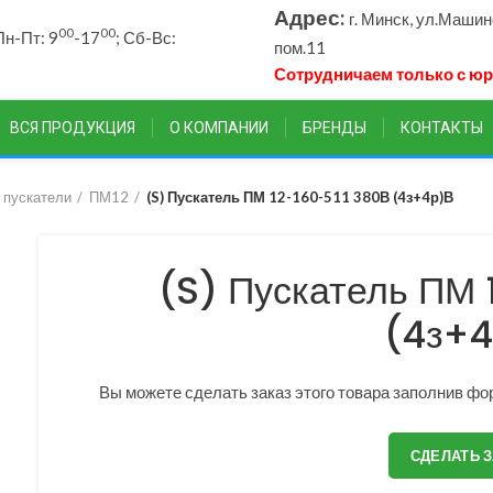
Адрес:
г. Минск, ул.Маши
00
00
н-Пт: 9
-17
; Сб-Вс:
пом.11
Сотрудничаем только с ю
ВСЯ ПРОДУКЦИЯ
О КОМПАНИИ
БРЕНДЫ
КОНТАКТЫ
 пускатели
ПМ12
(S) Пускатель ПМ 12-160-511 380В (4з+4р)В
(S) Пускатель ПМ 
(4з+4
Вы можете сделать заказ этого товара заполнив фор
СДЕЛАТЬ 