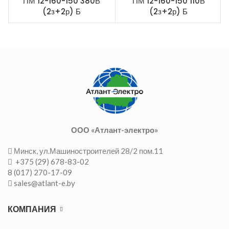
ПМ 12-160-150 380В
ПМ 12-160-150 110В
(2з+2р) Б
(2з+2р) Б
ООО «Атлант-электро»
Минск, ул.Машиностроителей 28/2 пом.11
+375 (29) 678-83-02
8 (017) 270-17-09
sales@atlant-e.by
КОМПАНИЯ