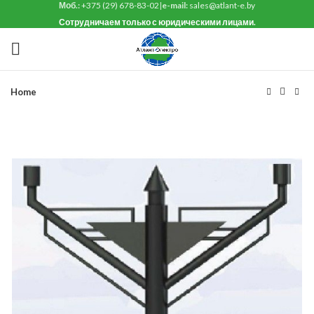
Моб.:
+375 (29) 678-83-02
|
e-mail:
sales@atlant-e.by
Сотрудничаем только с юридическими лицами.
Home