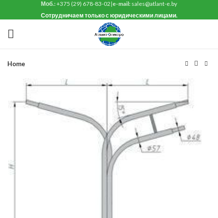
Моб.:
+375 (29) 678-83-02
|
e-mail:
sales@atlant-e.by
Сотрудничаем только с юридическими лицами.
Home