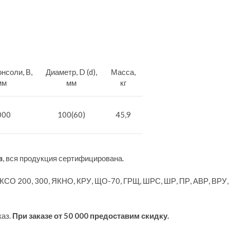
нсоли, В,
Диаметр, D (d),
Масса,
мм
мм
кг
000
100(60)
45,9
в
, вся продукция сертифицирована.
 КСО 200, 300, ЯКНО, КРУ, ЩО-70, ГРЩ, ШРС, ШР, ПР, АВР, ВРУ
каз.
При заказе от 50 000 предоставим скидку.