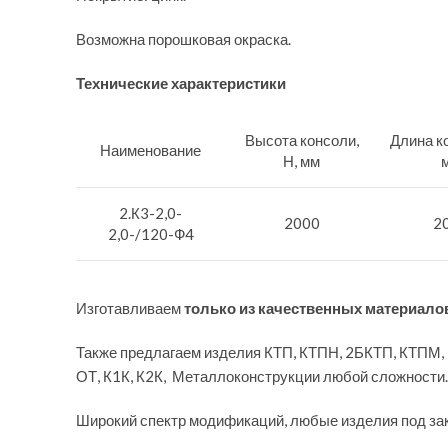
Возможна порошковая окраска.
Технические характеристики
Высота консоли,
Длина ко
Наименование
Н, мм
2.К3-2,0-
2000
2
2,0-/120-Ф4
Изготавливаем
только из качественных материало
Также предлагаем изделия КТП, КТПН, 2БКТП, КТПМ,
ОТ, К1К, К2К, Металлоконструкции любой сложности.
Широкий спектр модификаций, любые изделия под за