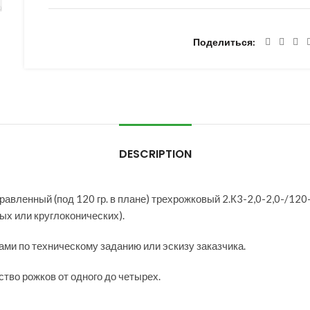
Поделиться
DESCRIPTION
ленный (под 120 гр. в плане) трехрожковый 2.К3-2,0-2,0-/120-Ф
ых или круглоконических).
ми по техническому заданию или эскизу заказчика.
тво рожков от одного до четырех.