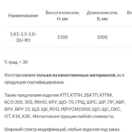
Высота консоли,
Длина консоли,
Вн
Наименование
Н, мм
В, мм
1.К1-1.5-1.0-
1500
1000
30/-Ф1
Y, град. = 30
Изготавливаем
только из качественных материалов
, вся
продукция сертифицирована.
Также предлагаем изделия КТП, КТПН, 2БКТП, КТПМ,
КСО 200, 300, ЯКНО, КРУ, ЩО-70, ГРЩ, ШРС, ШР, ПР, АВР,
ВРУ, ВРУ 21, ЩЭ, ЩК, ЯУО, Я(РУСМ)5000, ЩО, ЩС, ОКС,
ОТ, К1К, К2К, Металлоконструкции любой сложности.
Широкий спектр модификаций, любые изделия под заказ.