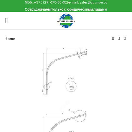
Моб.:
+375 (29) 678-83-02
|
e-mail:
sales@atlant-e.by
Сотрудничаем только с юридическими лицами.
Home