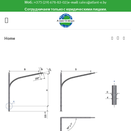
Моб.:
+375 (29) 678-83-02
|
e-mail:
sales@atlant-e.by
Сотрудничаем только с юридическими лицами.
Home