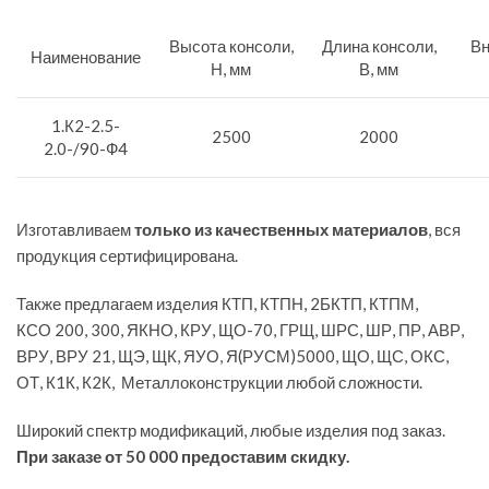
Высота консоли,
Длина консоли,
Вн
Наименование
Н, мм
В, мм
1.К2-2.5-
2500
2000
2.0-/90-Ф4
Изготавливаем
только из качественных материалов
, вся
продукция сертифицирована.
Также предлагаем изделия КТП, КТПН, 2БКТП, КТПМ,
КСО 200, 300, ЯКНО, КРУ, ЩО-70, ГРЩ, ШРС, ШР, ПР, АВР,
ВРУ, ВРУ 21, ЩЭ, ЩК, ЯУО, Я(РУСМ)5000, ЩО, ЩС, ОКС,
ОТ, К1К, К2К, Металлоконструкции любой сложности.
Широкий спектр модификаций, любые изделия под заказ.
При заказе от 50 000 предоставим скидку.