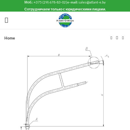
Моб.:
+375 (29) 678-83-02
|
e-mail:
sales@atlant-e.by
Сотрудничаем только с юридическими лицами.
Home