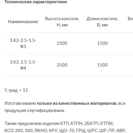
Технические характеристики
Высота консоли,
Длина консоли,
Вн
Наименование
Н, мм
В, мм
1.К2-2.5-1.5-
2500
1500
Ф3
1.К2-2.5-1.5-
2500
1500
Ф4
Y, град. = 15
Изготавливаем
только из качественных материалов
, вся
продукция сертифицирована.
Также предлагаем изделия КТП, КТПН, 2БКТП, КТПМ,
КСО 200, 300, ЯКНО, КРУ, ЩО-70, ГРЩ, ШРС, ШР, ПР, АВР,