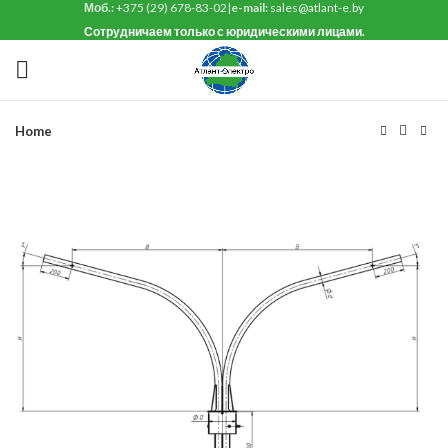
Моб.:
+375 (29) 678-83-02
|
e-mail:
sales@atlant-e.by
Сотрудничаем только с юридическими лицами.
Home