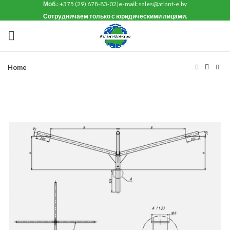
Моб.:
+375 (29) 678-83-02
|
e-mail:
sales@atlant-e.by
Сотрудничаем только с юридическими лицами.
Home