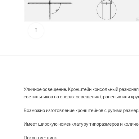
Нажмите, чтобы увеличить
Уличное освещение. Кронштейн консольный разнонапр
светильников на опорах освещения (граненых или кру
Возможно изготовление кронштейнов с ругими размера
Имеет широкую номенклатуру типоразмеров и количес
Покрытие: цинк.