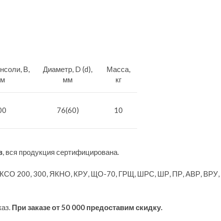
нсоли, В,
Диаметр, D (d),
Масса,
м
мм
кг
00
76(60)
10
в
, вся продукция сертифицирована.
 КСО 200, 300, ЯКНО, КРУ, ЩО-70, ГРЩ, ШРС, ШР, ПР, АВР, ВРУ
каз.
При заказе от 50 000 предоставим скидку.